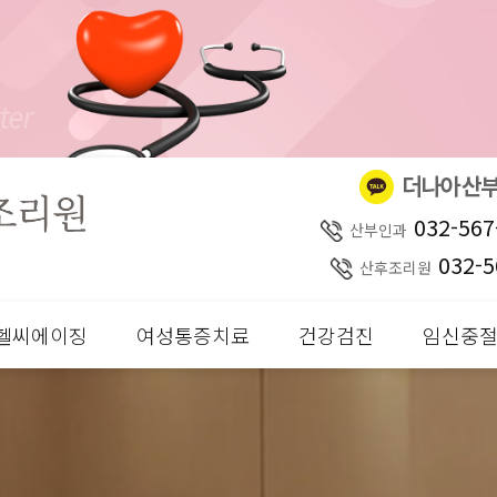
032-567
산부인과
032-5
산후조리원
헬씨에이징
여성통증치료
건강검진
임신중절