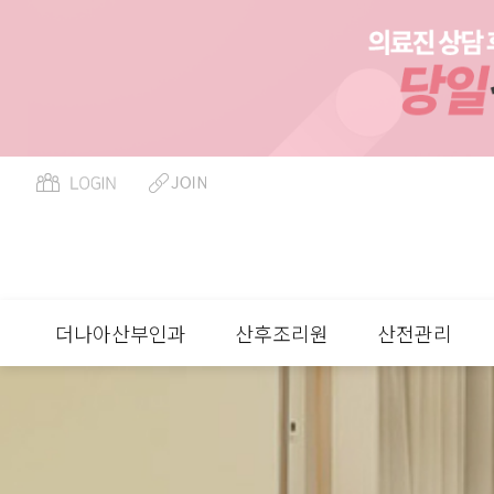
페이지 정보
더나아산부인과
산후조리원
산전관리
류
하위분류
하위분류
하위