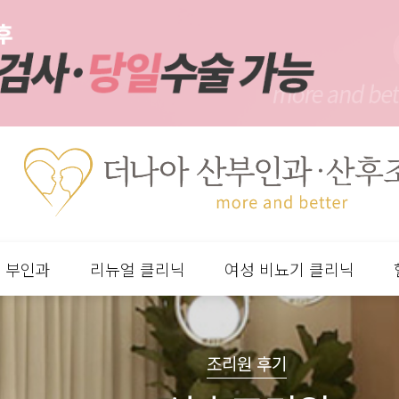
부인과
리뉴얼 클리닉
여성 비뇨기 클리닉
분류
하위분류
하위분류
하위분류
조리원 후기