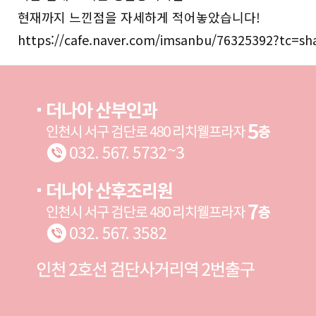
현재까지 느낀점을 자세하게 적어놓았습니다!
https://cafe.naver.com/imsanbu/76325392?tc=sh