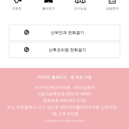
의료진
둘러보기
오시는길
상담문의
산부인과 전화걸기
산후조리원 전화걸기
PC버전 홈페이지
맨 위로 이동
더나아산부인과의원 대표:남현우
사업자등록번호:599-97-00927
전화번호:032-567-5732
주소:인천광역시 서구 검단로 480 리치웰프라자 5층 산부인과 ㆍ
7층 산후조리원
Copyright © All rights reserved.