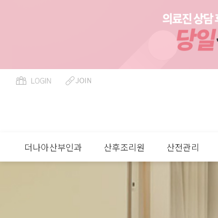
페이지 정보
더나아산부인과
산후조리원
산전관리
류
하위분류
하위분류
하위