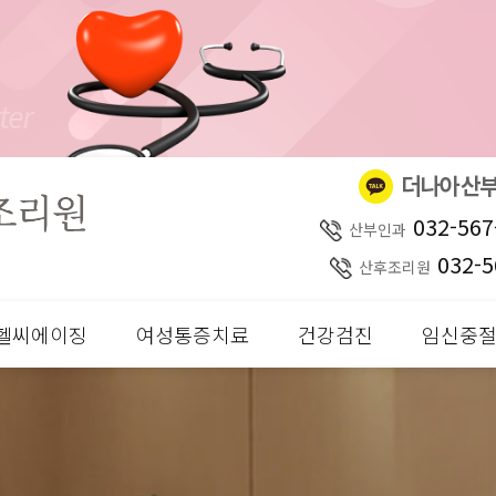
032-567
산부인과
032-5
산후조리원
헬씨에이징
여성통증치료
건강검진
임신중절