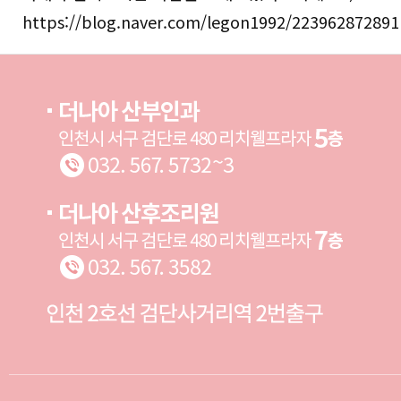
https://blog.naver.com/legon1992/223962872891