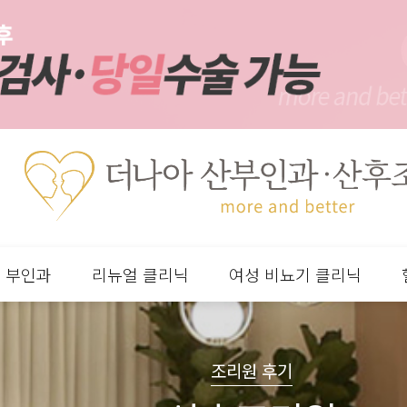
부인과
리뉴얼 클리닉
여성 비뇨기 클리닉
분류
하위분류
하위분류
하위분류
조리원 후기