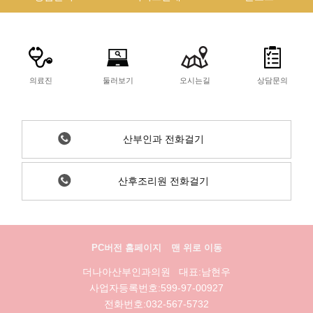
의료진
둘러보기
오시는길
상담문의
산부인과 전화걸기
산후조리원 전화걸기
PC버전 홈페이지
맨 위로 이동
더나아산부인과의원 대표:남현우
사업자등록번호:599-97-00927
전화번호:032-567-5732