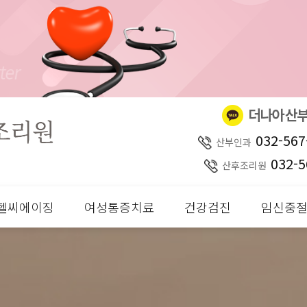
032-567
산부인과
032-5
산후조리원
헬씨에이징
여성통증치료
건강검진
임신중절