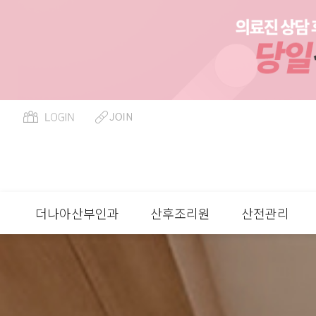
페이지 정보
더나아산부인과
산후조리원
산전관리
류
하위분류
하위분류
하위