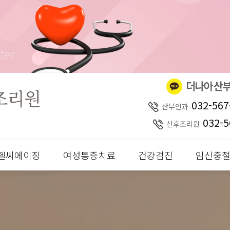
032-567
산부인과
032-5
산후조리원
헬씨에이징
여성통증치료
건강검진
임신중절