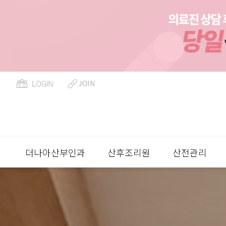
페이지 정보
더나아산부인과
산후조리원
산전관리
류
하위분류
하위분류
하위