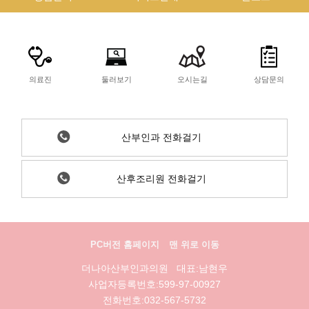
의료진
둘러보기
오시는길
상담문의
산부인과 전화걸기
산후조리원 전화걸기
PC버전 홈페이지
맨 위로 이동
더나아산부인과의원 대표:남현우
사업자등록번호:599-97-00927
전화번호:032-567-5732