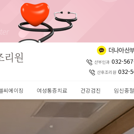
032-567
산부인과
032-5
산후조리원
헬씨에이징
여성통증치료
건강검진
임신중절