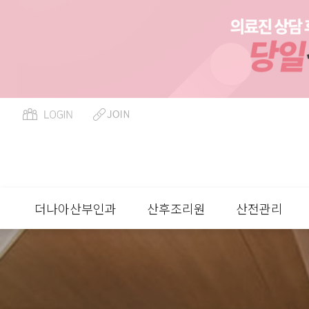
더나아산부인과
산후조리원
산전관리
류
하위분류
하위분류
하위