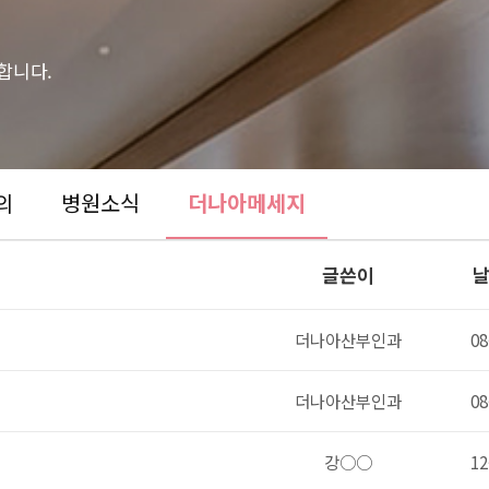
합니다.
의
병원소식
더나아메세지
글쓴이
더나아산부인과
08
더나아산부인과
08
강○○
12